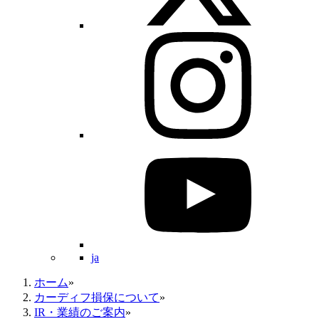
ja
ホーム
»
カーディフ損保について
»
IR・業績のご案内
»