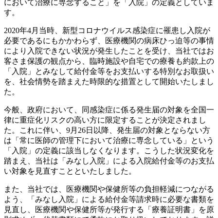
において治療に専念すること」を「入院」の定義としていま
す。
2020年4月当時、新型コロナウイルス感染症に罹患し入院が
必要であるにもかかわらず、医療機関の病床ひっ迫等の事情
により入院できない状況が発生したことを受け、当社ではお
客さま保護の観点から、臨時施設や自宅での療養も約款上の
「入院」とみなして給付金等をお支払いする特別なお取扱い
を、社会情勢を踏まえた時限的な措置として開始いたしまし
た。
今般、政府において、同感染症に係る発生届の対象を全国一
律に重症化リスクの高い方に限定することが決定されまし
た。これに伴い、9月26日以降、発生届の対象とならない方
は「常に医師の管理下において治療に専念している」という
「入院」の定義に該当しなくなります。こうした状況変化を
踏まえ、当社は「みなし入院」による入院給付金等のお支払
い対象を見直すことといたしました。
また、当社では、医療機関や保健所等の負担軽減につながる
よう、「みなし入院」による給付金等請求時に必要な書類を
見直し、医療機関や保健所等が発行する「療養証明書」を原