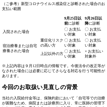
（ご参考）新型コロナウイルス感染症と診断された場合のお
支払い範囲
9月25日以
9月26日以
前
に診断
降
に診断
〇 お支払
〇 お支払
入院された場合
い対象
い対象
重症化リスク
〇 お支払
〇 お支払
の高い方
い対象
い対象
宿泊療養または自宅
療養された場合
〇 お支払
× お支払い
上記以外の方
い対象
対象外
※上記内容は９月12日時点の情報です。今後法令の改正等が
なされた場合には必要に応じてさらなる対応を行う可能性が
あります。
今回のお取扱い見直しの背景
当社の入院給付金等は、保険約款において「自宅等での治療
が困難なため、病院または診療所に入り、常に医師の管理下