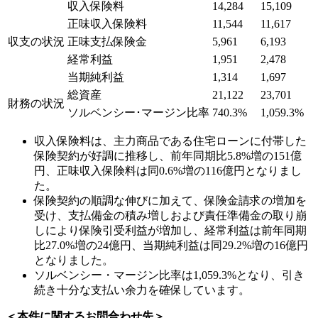
収入保険料
14,284
15,109
正味収入保険料
11,544
11,617
収支の状況
正味支払保険金
5,961
6,193
経常利益
1,951
2,478
当期純利益
1,314
1,697
総資産
21,122
23,701
財務の状況
ソルベンシー･マージン比率
740.3%
1,059.3%
収入保険料は、主力商品である住宅ローンに付帯した
保険契約が好調に推移し、前年同期比5.8%増の151億
円、正味収入保険料は同0.6%増の116億円となりまし
た。
保険契約の順調な伸びに加えて、保険金請求の増加を
受け、支払備金の積み増しおよび責任準備金の取り崩
しにより保険引受利益が増加し、経常利益は前年同期
比27.0%増の24億円、当期純利益は同29.2%増の16億円
となりました。
ソルベンシー・マージン比率は1,059.3%となり、引き
続き十分な支払い余力を確保しています。
＜本件に関するお問合わせ先＞